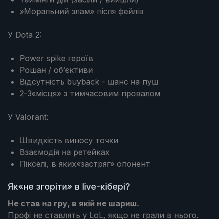
»Моральний злам» після фейлів
У
Dota 2
:
Power spike героїв
Рошан / об’єктиви
Відсутність buyback - шанс на пуш
2-3«місця» з тимчасовим провалом
У
Valorant
:
Швидкість виносу точки
Взаємодія на ретейках
Пікселі, в яких«застряг» опонент
Як«не згоріти» в live-кібері?
Не став на гру, в якій не шариш.
Профі не ставлять у LoL, якщо не грали в нього.