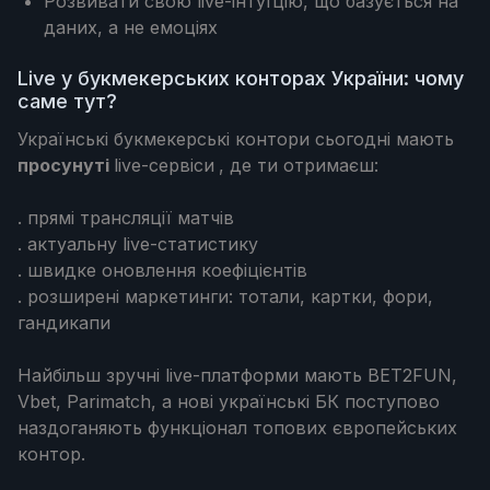
Розвивати свою live-інтуїцію, що базується на
даних, а не емоціях
Live у букмекерських конторах України: чому
саме тут?
Українські букмекерські контори
сьогодні мають
просунуті
live-сервіси
, де ти отримаєш:
. прямі трансляції матчів
. актуальну live-статистику
. швидке оновлення коефіцієнтів
. розширені маркетинги: тотали, картки, фори,
гандикапи
Найбільш зручні live-платформи мають
BET2FUN
,
Vbet
,
Parimatch
, а
нові українські БК
поступово
наздоганяють функціонал топових європейських
контор.