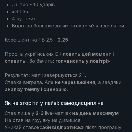
Дніпро - 10 ударів
xG 1.35
4 кутових
Воротар Зорі вже двічі«тягнув» м’яч з дев’ятки
Коефіцієнт на ТБ 2.5 -
2.25
Профі в
українських БК
ловить цей момент і
ставить
, бо бачить:
гол«висить у повітрі»
Результат: матч завершується 2:1.
Ставка виграла. Але
не через везіння
, а завдяки
аналізу темпу і сценарію.
Як не згоріти у лайві: самодисципліна
Став лише у
2-3
live-матчах
на день максимум
Не став на гру, яку не дивишся
Уникай ставок«
аби відігратись
» після програшу