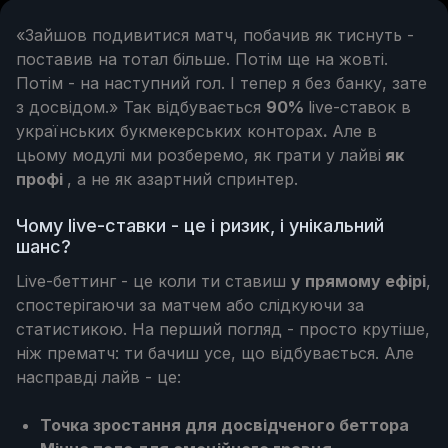
«Зайшов подивитися матч, побачив як тиснуть -
поставив на тотал більше. Потім ще на жовті.
Потім - на наступний гол. І тепер я без банку, зате
з досвідом.» Так відбувається
90%
live-ставок в
українських букмекерських конторах
.
Але в
цьому модулі ми розберемо,
як грати у лайві
як
профі
, а не як азартний спринтер.
Чому live-ставки - це і ризик, і унікальний
шанс?
Live-беттинг
- це коли ти ставиш
у прямому ефірі
,
спостерігаючи за матчем або слідкуючи за
статистикою. На перший погляд - просто крутіше,
ніж
прематч
: ти бачиш усе, що відбувається. Але
насправді лайв - це:
Точка зростання для досвідченого беттора