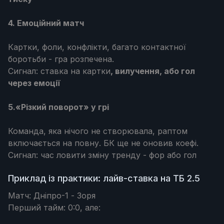
4. Емоційний матч
Картки, фоли, конфлікти, багато контактної
боротьби - гра розпечена.
Сигнал:
ставка на картки
, вилучення, або гол
через емоції
5.«Різкий поворот» у грі
Команда, яка нічого не створювала, раптом
включається на повну.
БК
ще не оновив коефі.
Сигнал: час ловити зміну тренду - фор або гол
Приклад із практики: лайв-ставка на ТБ 2.5
Матч: Дніпро-1 - Зоря
Перший тайм: 0:0, але: