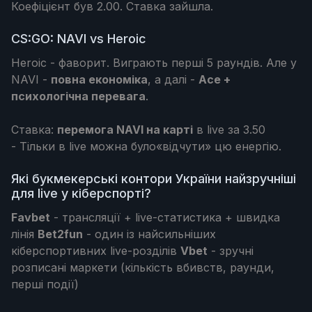
Коефіцієнт був 2.00. Ставка зайшла.
CS:GO: NAVI vs Heroic
Heroic
- фаворит. Виграють перші 5 раундів. Але у
NAVI
-
повна економіка
, а далі -
Ace +
психологічна перевага
.
Ставка:
перемога NAVI на карті
в live за 3.50
- Тільки в live можна було«відчути» цю енергію.
Які букмекерські контори України найзручніші
для live у кіберспорті?
Favbet
- трансляції + live-статистика + швидка
лінія
Bet2fun
- один із найсильніших
кіберспортивних live-розділів
Vbet
- зручні
розписані маркети (кількість вбивств, раунди,
перші події)