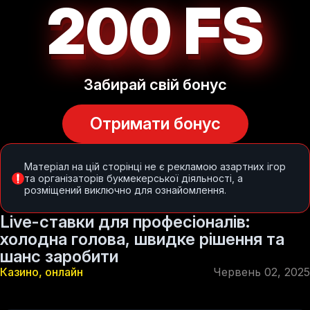
200 FS
Забирай свій бонус
Отримати бонус
Матеріал на цій сторінці не є рекламою азартних ігор
та організаторів букмекерської діяльності, а
розміщений виключно для ознайомлення.
Live-ставки для професіоналів:
холодна голова, швидке рішення та
шанс заробити
Казино, онлайн
Червень 02, 2025