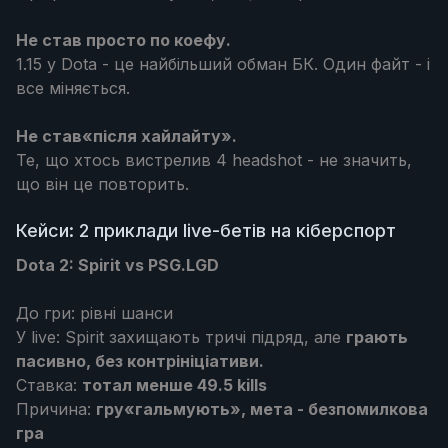
Не став просто по коефу.
1.15 у Dota - це найбільший обман БК. Один файт - і
все міняється.
Не став«після хайлайту».
Те, що хтось вистрелив 4 headshot - не значить,
що він це повторить.
Кейси: 2 приклади live-бетів на кіберспорт
Dota 2: Spirit vs PSG.LGD
До гри: рівні шанси
У live: Spirit захищають тричі підряд, але
грають
пасивно, без контрініціативи.
Ставка:
тотал менше 49.5 kills
Причина:
гру«гальмують», мета - безпомилкова
гра