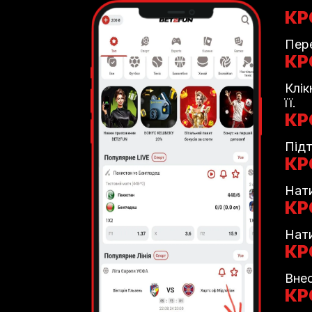
КР
Пере
КР
Клік
її.
КР
Підт
КР
Нати
КР
Нати
КР
Внес
КР