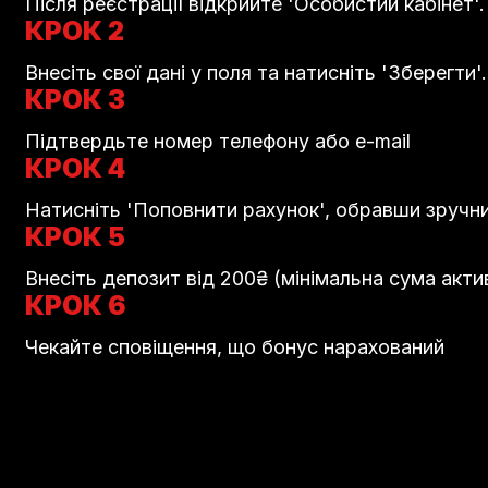
Після реєстрації відкрийте 'Особистий кабінет'.
КРОК 2
Внесіть свої дані у поля та натисніть 'Зберегти'.
КРОК 3
Підтвердьте номер телефону або e-mail
КРОК 4
Натисніть 'Поповнити рахунок', обравши зручн
КРОК 5
Внесіть депозит від 200₴ (мінімальна сума акти
КРОК 6
Чекайте сповіщення, що бонус нарахований