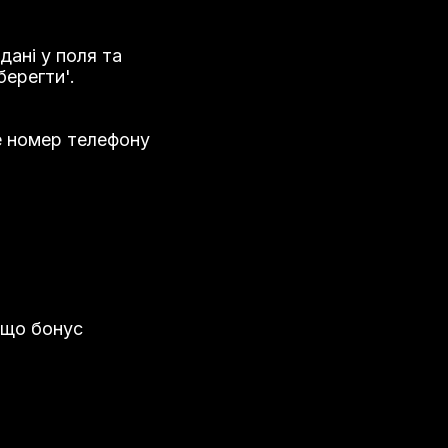
 дані у поля та
берегти'.
 номер телефону
 що бонус